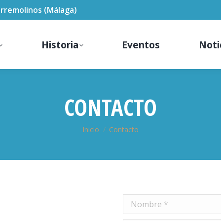
Torremolinos (Málaga)
Historia
Eventos
Noti
CONTACTO
Estás aquí:
Inicio
Contacto
Nombre *