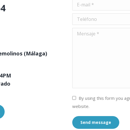
E-mail *
64
Teléfono
Mensaje *
remolinos (Málaga)
14PM
rado
By using this form you ag
website.
ok
X
Send message