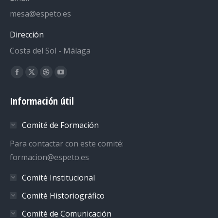
mesa@espeto.es
Dirección
Costa del Sol - Málaga
Encuéntranos en:
Facebook
X
Dribbble
YouTube
page
page
page
page
Información útil
opens
opens
opens
opens
in
in
in
in
Comité de Formación
new
new
new
new
window
window
window
window
Para contactar con este comité:
formacion@espeto.es
Comité Institucional
Comité Historiográfico
Comité de Comunicación